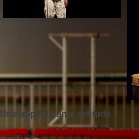
Une trop bruyante solitude
de Bohumil Hrabal (Éditions Robert Lafont /traduction française Anne-
Jeu : Thierry Gibault