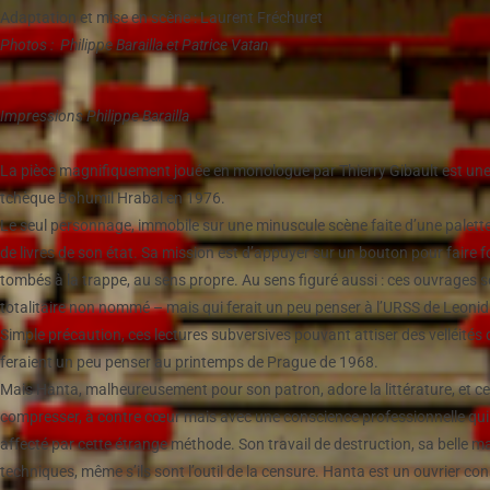
Adaptation et mise en scène : Laurent Fréchuret
Photos : Philippe Barailla et Patrice Vatan
Impressions Philippe Barailla
La pièce magnifiquement jouée en monologue par Thierry Gibault est une 
tchèque Bohumil Hrabal en 1976.
Le seul personnage, immobile sur une minuscule scène faite d’une palette
de livres de son état. Sa mission est d’appuyer sur un bouton pour faire 
tombés à la trappe, au sens propre. Au sens figuré aussi : ces ouvrages so
totalitaire non nommé – mais qui ferait un peu penser à l’URSS de Leonid B
Simple précaution, ces lectures subversives pouvant attiser des velléi
feraient un peu penser au printemps de Prague de 1968.
Mais Hanta, malheureusement pour son patron, adore la littérature, et certai
compresser, à contre cœur mais avec une conscience professionnelle qu
affecté par cette étrange méthode. Son travail de destruction, sa belle m
techniques, même s’ils sont l’outil de la censure. Hanta est un ouvrier con