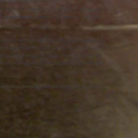
oppression laminent ce dernier.
 tête de Hanta en créatures mythologiques ; de pousser
seules illuminent de fugaces apparitions d’une petite
omme rentré en lui-même (un côté Donald Pleasence), la
anta sortant des forges de Vulcain, dépenaillé, le chef et
nde rasades d’une bière tchèque, peut-être de la Pilsner
nt il laisse couler de repoussants filets sur un maillot
le des bravos desquels émerge de la coulisse, quelques
.