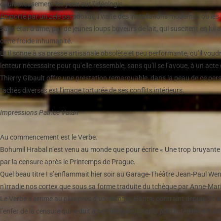
douloureusement les yeux sur l’idéologie.
Emporté par un zèle paradoxal, il visite des installations modernes où les l
sans état d’âme, par de jeunes loups buveurs de lait, qui suscitent en lu
cette froide inhumanité.
Et il songe à sa presse artisanale obsolète et peu performante, qu’il voudr
lenteur nécessaire pour qu’elle ressemble, sans qu’il se l’avoue, à un acte
Thierry Gibault offre une prestation remarquable, dans la peau de ce pe
taches diverses est l’image torturée de ses conflits intérieurs.
Impressions Patrice Vatan
Au commencement est le Verbe.
Bohumil Hrabal n’est venu au monde que pour écrire « Une trop bruyante s
par la censure après le Printemps de Prague.
Quel beau titre ! s’enflammait hier soir au Garage-Théâtre Jean-Paul Wenz
n’irradie nos cortex que sous sa forme traduite du tchèque par Anne-Mar
Le Verbe s’arrime au plus près d’un homme, Hanta, contraint depuis 35 a
l’enfer de la censure qui réduit à rien les livres bannis par un régime totalit