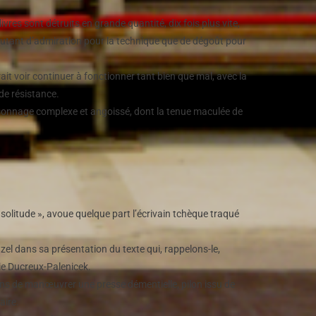
ivres sont détruits en grande quantité, dix fois plus vite,
i autant d’admiration pour la technique que de dégoût pour
ait voir continuer à fonctionner tant bien que mal, avec la
 de résistance.
rsonnage complexe et angoissé, dont la tenue maculée de
olitude », avoue quelque part l’écrivain tchèque traqué
el dans sa présentation du texte qui, rappelons-le,
ie Ducreux-Palenicek.
ns de manœuvrer une presse démentielle, pilon issu de
aire.