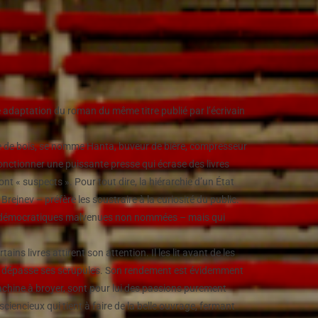
adaptation du roman du même titre publié par l’écrivain
 de bois,
se nomme Hanta, buveur de bière, compresseur
fonctionner une puissante presse qui écrase des livres
nt « suspects ». Pour tout dire, la hiérarchie d’un État
rejnev – préfère les soustraire à la curiosité du public.
tés démocratiques malvenues non nommées – mais qui
ns livres attirent son attention. Il les lit avant de les
i dépasse ses scrupules. Son rendement est évidemment
achine à broyer, sont pour lui des passions purement
sciencieux qui tient à faire de la belle ouvrage, fermant