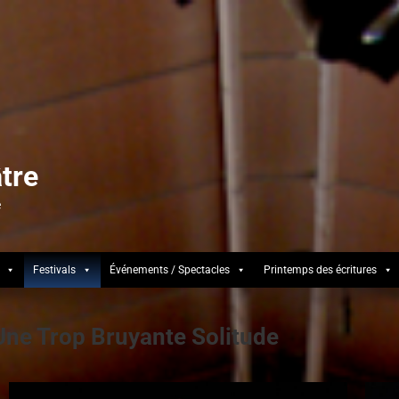
tre
e
Festivals
Événements / Spectacles
Printemps des écritures
Une Trop Bruyante Solitude