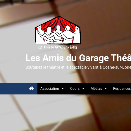
Les Amis du Garage Théâ
Soutenez le théâtre et le spectacle vivant à Cosne-sur-Loir
Association
Cours
Médias
Résidences