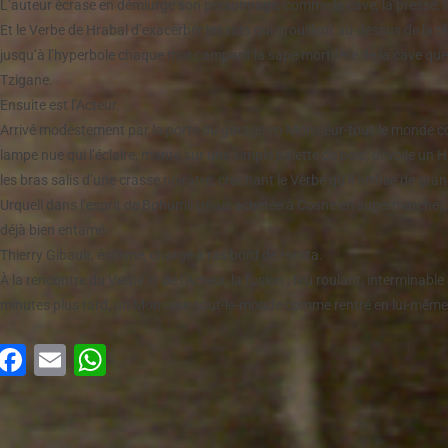
L’auteur écrase en démiurge son personnage, comme la cave, la presse, l’
Et le Verbe de Hrabal d’exacerber les rats qui grouillent au-dessus de la
jusqu’à l’hyperbole chaque mot campant la sape mortifère de la cave que 
Tzigane.
Ensuite est l’Acteur.
Arrivé modestement par la porte du garage en Monsieur-tout-le monde c
lampe nue qui l’éclaire, monté sur une simple palette de bois, dévoile un H
les bras salis d’une crasse noirâtre, crachant le Verbe qu’il arrose de gra
Urquell dans l’esprit de Bohumil (mais achetée à Cosne en supermarché), do
déjà bien entamé.
Thierry Gibault, énorme, chargé à ras bord de Hanta.
À la rencontre du Verbe et de l’Acteur, la fusion ; feu roulant, interminab
minutes plus tard, un Monsieur-tout-le-monde comme rentré en lui-même
Facebook
Email
WhatsApp