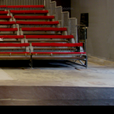
 reconnus
dans leur domaine : culture, économie,
re.com
)
vient de rédiger un bel hommage à notre ami
e/
Narcisse
. De Brecht à aujourd’hui, de la bonté à la fureur,