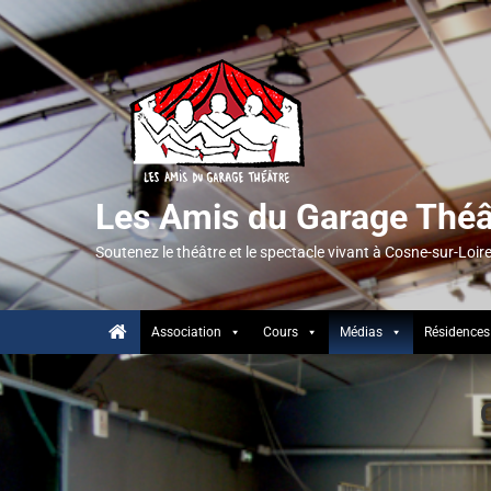
Les Amis du Garage Théâ
Soutenez le théâtre et le spectacle vivant à Cosne-sur-Loir
Association
Cours
Médias
Résidences