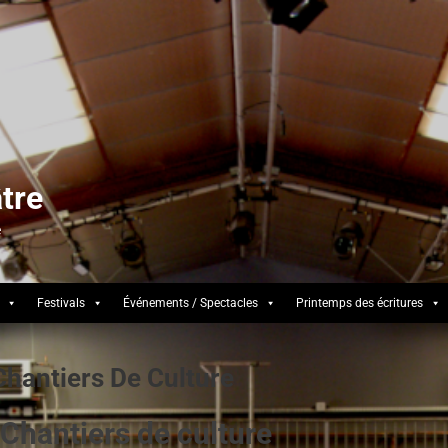
tre
e
Festivals
Événements / Spectacles
Printemps des écritures
Chantiers De Culture
Chantiers de culture