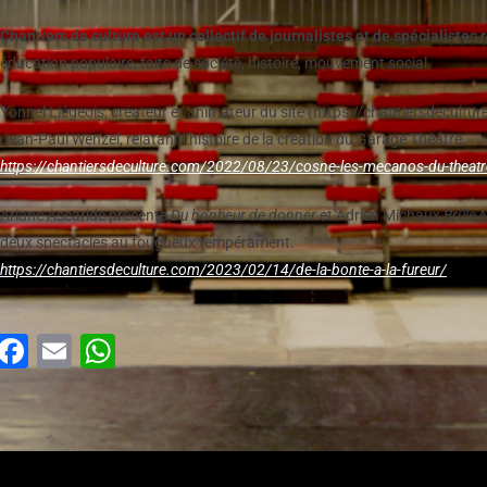
Chantiers de culture est un collectif de journalistes et de spécialistes
éducation populaire, faits de société, histoire, mouvement social.
Yonnel Liégeois, créateur et animateur du site (https://chantiersdecultu
Jean-Paul Wenzel, relatant l’histoire de la création du Garage Théâtre.
https://chantiersdeculture.com/2022/08/23/cosne-les-mecanos-du-theatr
Ariane Ascaride présente
Du bonheur de donner
et Adrien Michaux
Brûle 
deux spectacles au fougueux tempérament.
https://chantiersdeculture.com/2023/02/14/de-la-bonte-a-la-fureur/
Facebook
Email
WhatsApp