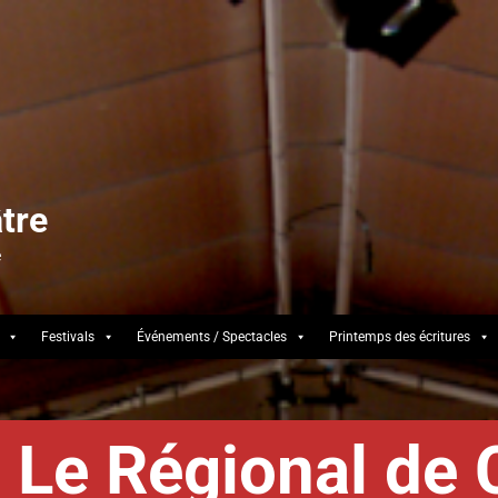
tre
e
Festivals
Événements / Spectacles
Printemps des écritures
Le Régional de 