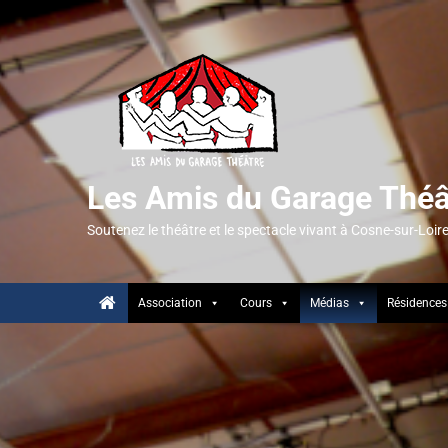
Les Amis du Garage Théâ
Soutenez le théâtre et le spectacle vivant à Cosne-sur-Loir
Association
Cours
Médias
Résidences