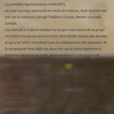
La première représentation d’AMOR[T],
un tout nouveau spectacle en cours de création, était donnée hier
soir sur la scène du Garage-Théâtre à Cosne, devant une salle
comble.
Lou Wenzel a d’abord expliqué la longue maturation de ce projet
mi-théâtre mi-danse qui lui trottait dans la tête depuis des années,
et qui s’est enfin concrétisé avec la collaboration des danseurs de
la compagnie Yma, déjà vus deux fois sur la scène ligérienne à
l’occasion de festivals d’été. Après seulement quinze jours de
répétition, le spectacle est déjà très abouti, bien que ce ne soit
qu’une première esquisse.
Le seul personnage réel (joué par Lou Wenzel), ne dit mot mais
s’exprime par l’entremise d’une voix off qui décrit précisément tous
ses états d’âme. Il faut ajouter que la voix off en question est
incarnée, bien présente sur scène et parle au micro juste devant les
spectateurs.
Ce curieux dédoublement du personnage, cette distance obligée
entre le corps et l’esprit, est le fil rouge de toute la pièce. Le texte