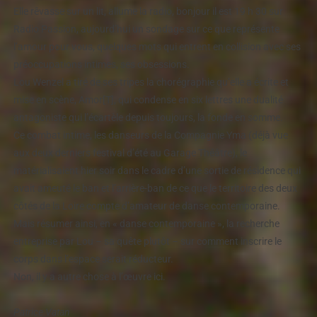
Elle rêvasse sur un lit, allume la radio, bonjour il est 19 h 30 sur
Radio Passion, aujourd’hui un sondage sur ce que représente
l’amour pour vous, quelques mots qui entrent en collision avec ses
préoccupations intimes, ses obsessions.
Lou Wenzel a tiré de ses tripes la chorégraphie qu’elle a écrite et
mise en scène, Amor[T], qui condense en six lettres une dualité
antagoniste qui l’écartèle depuis toujours, la fonde en somme.
Ce combat intime, les danseurs de la Compagnie Yma (déjà vue
aux deux derniers festival d’été au Garage Théâtre), le
matérialisaient hier soir dans le cadre d’une sortie de résidence qui
avait ameuté le ban et l’arrière-ban de ce que le territoire des deux
côtés de la Loire compte d’amateur de danse contemporaine.
Mais résumer ainsi, en « danse contemporaine », la recherche
entreprise par Lou – sa quête plutôt – sur comment inscrire le
corps dans l’espace serait réducteur.
Non, il y a autre chose à l’œuvre ici.
Patrice Vatan