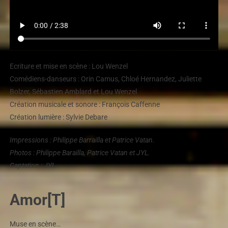
Ecriture et mise en scène : Lou Wenzel
Comédiens-danseurs : Orin Camus, Chloé Hernandez, Juliette
Bolzer, Sébastien Amblard et Lou Wenzel
Création musicale et sonore : François Caffenne
Création lumière : Sylvie Debare
Impressions : Philippe Barrailla et Patrice Vatan.
Photos : Philippe Barailla, Patrice Vatan et JYL.
Captation : JYL.
Amor[T]
Muse en scène…