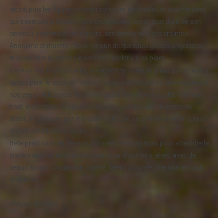
récité, puis les figures chorégraphiques sensuelles et tourmentées
qui s’exécutent devant l’actrice, semblent sortir tout droit de son
cerveau, exprimant ses espoirs, ses fantasmes, ses craintes.
Anonyme et muette, elle ne vit que de quelques gestes angoissés
et laisse aux danseurs le soin de « parler » à sa place.
L’amour est le grand sujet, la recherche vitale, le graal qui occupe à
temps plein le corps et l’esprit. Toute une histoire se déroule devant
nos yeux, de la partie de cache-cache des débuts au déchirement
final, inéluctable, là où tout bascule y compris les éléments du
décor, en passant par le fugace et fragile accomplissement auquel
on fait semblant de croire.
Belle prestation en devenir, qui a encore trois mois pour atteindre le
stade imago et ensuite s’envoler pour d’autres scènes, avec de
beaux atouts : originalité, poésie, talent, pour ne citer que les plus
évidents.
Philippe Barrailla