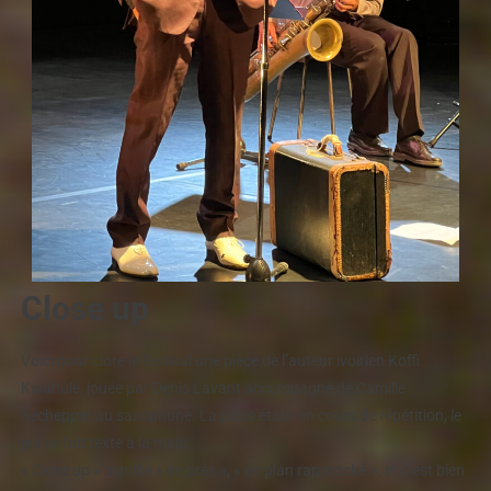
Close up
Voici pour clore le festival une pièce de l’auteur ivoirien Koffi
Kwahulé, jouée par Denis Lavant accompagné de Camille
Secheppet au saxophone. La pièce étant en cours de répétition, le
jeu se fait texte à la main.
« Close up » signifie « de près », « en plan rapproché », et c’est bien