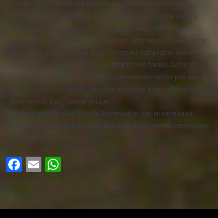
cynisme de l’assassin le plus irrécupérable qui élève ses actes
criminels au rang d’oeuvres d’arts, et bien sûr n’exprime aucune
compassion envers ses victimes. Il aurait plutôt une nette
tendance à l’auto-apitoiement, répétant sans cesse « miserere mei
deus » pour le salut de son âme, -fortement compromis il est vrai.
Un détail m’a interpellé : Denis Lavant jette ses feuilles au fur et à
mesure de l’avancée de l’intrigue ; le personnage ne fait pas plus de
cas de son histoire que de ses compagnes, il y a une cohérence
dans ce goût pour l’usage unique.
Mention spéciale pour Camille Secheppet et son énorme saxo
baryton, qui accompagne avec flegme et détachement cet étalage
frénétique et malsain.
Facebook
Email
WhatsApp