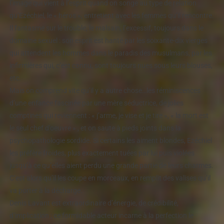
l’image qui vient à
l’esprit quand on songe au type de relation
qu’Ezéchiel, le « héros », entretient avec les femmes qu’il rencontre.
Il fantasme sur le trouble, le malsain, l’excessif, toujours dans le
domaine sexuel : son esprit est hanté par les soixante-dix vierges
qui attendent les hommes dans le paradis des musulmans, par les
infirmières qui, c’est connu, sont toujours nues sous leurs blouses,
etc.
Mais on comprend vite qu’il y a autre chose…les réminiscences
d’une enfance fascinée par une mère séductrice, de jolies
comptines qui reviennent : « j’arme, je vise et je tire », « la mort est
le seul chef d’oeuvre » , et
on saute à pieds joints dans la
psychopathologie sordide. Si certains les aiment blondes, Ezéchiel
les préfère froides, plus exactement tuées par lui puis violées
jusqu’à ce qu’elles aient perdu une grande partie de leurs charmes.
C’est alors qu’il les coupe en morceaux, en remplit des valises qu’il
va porter à la décharge.
Denis Lavant est extraordinaire d’énergie, de crédibilité,
d’implication ; ce formidable acteur incarne à la perfection le