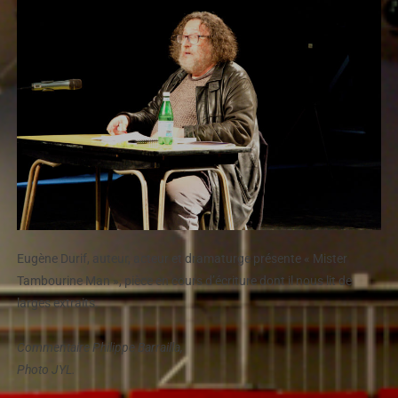
Eugène Durif, auteur, acteur et dramaturge
présente « Mister
Tambourine Man », pièce en cours d’écriture dont il nous lit de
larges extraits.
Commentaire Philippe Barrailla,
Photo JYL.