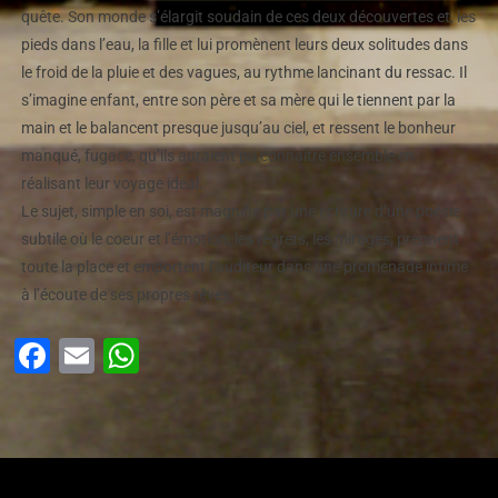
quête. Son monde s’élargit soudain de ces deux découvertes et, les
pieds dans l’eau, la fille et lui promènent leurs deux solitudes dans
le froid de la pluie et des vagues, au rythme lancinant du ressac. Il
s’imagine enfant, entre son père et sa mère qui le tiennent par la
main et le balancent presque jusqu’au ciel, et ressent le bonheur
manqué, fugace, qu’ils auraient pu connaître ensemble en
réalisant leur voyage idéal.
Le sujet, simple en soi, est magnifié par une écriture d’une poésie
subtile où le coeur et l’émotion, les regrets, les mirages, prennent
toute la place et emportent l’auditeur dans une promenade intime
à l’écoute de ses propres rêves.
Facebook
Email
WhatsApp