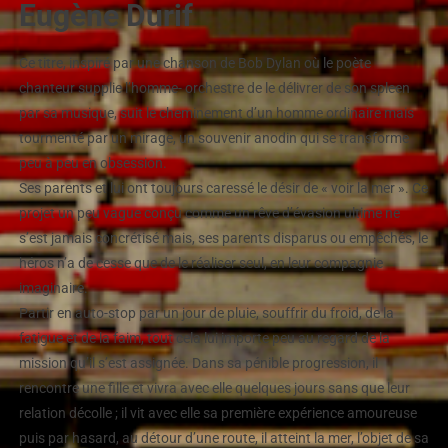
Eugène Durif
Ce titre, inspiré par une chanson de Bob Dylan où le poète
chanteur supplie l’homme- orchestre de le délivrer de son spleen
par sa musique, suit le cheminement d’un homme ordinaire mais
tourmenté par un mirage, un souvenir anodin qui se transforme
peu à peu en obsession.
Ses parents et lui ont toujours caressé le désir de « voir la mer ». Ce
projet un peu vague conçu comme un rêve d’évasion ultime ne
s’est jamais concrétisé mais, ses parents disparus ou empêchés, le
héros n’a de cesse que de le réaliser seul, en leur compagnie
imaginaire.
Partir en auto-stop par un jour de pluie, souffrir du froid, de la
fatigue et de la faim, tout cela lui importe peu au regard de la
mission qu’il s’est assignée. Dans sa pénible progression, il
rencontre une fille et vivra avec elle quelques jours sans que leur
relation décolle ; il vit avec elle sa première expérience amoureuse
puis par hasard, au détour d’une route, il atteint la mer, l’objet de sa