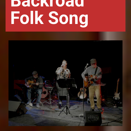
Backroad
Folk Song