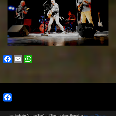
Facebook
Email
WhatsApp
Facebook
Les Amis du Garage Théâtre
|
Theme: News Portal by
Mystery Themes
.