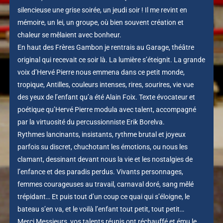
silencieuse une grise soirée, un jeudi soir ! Il me revint en
mémoire, un lei, un groupe, où bien souvent création et
chaleur se mêlaient avec bonheur.
En haut des Frères Gambon je rentrais au Garage, théâtre
original qui recevait ce soir là. La lumière s’éteignit. La grande
voix d’Hervé Pierre nous emmena dans ce petit monde,
tropique, Antilles, couleurs intenses, rires, sourires, vie vue
des yeux de l’enfant qu’a été Alain Foix. Texte évocateur et
poétique qu’Hervé Pierre modula avec talent, accompagné
par la virtuosité du percussionniste Erik Borelva.
Rythmes lancinants, insistants, rythme brutal et joyeux
parfois su discret, chuchotant les émotions, ou nous les
clamant, dessinant devant nous la vie et les nostalgies de
l’enfance et des paradis perdus. Vivants personnages,
femmes courageuses au travail, carnaval doré, sang mêlé
trépidant… Et puis tout d’un coup ce quai qui s’éloigne, le
bateau s’en va, et le voilà l’enfant tout petit, tout petit…
Merci Messieurs, vos talents réunis ont réchauffé et ému le