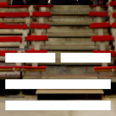
Vous souhaitez vous inscrire sur la mailing list des amis du Garage
Théâtre et recevoir par email toutes les infos sur les événements ?
Remplissez le formulaire ci-dessous.
Coordonnées
*
Prénom
Nom
E-mail
*
Téléphone