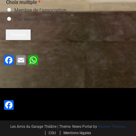
Choix multiple
*
Membre de l'association
Pas encore membre
Envoyer
Facebook
Email
WhatsApp
Facebook
Les Amis du Garage Théâtre
|
Theme: News Portal by
Mystery Themes
.
CGU
Mentions légales